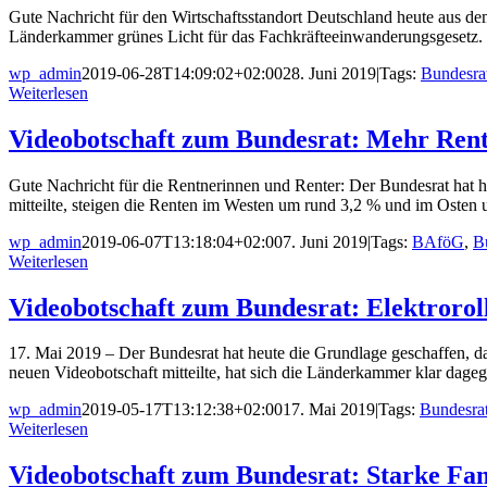
Gute Nachricht für den Wirtschaftsstandort Deutschland heute aus dem
Länderkammer grünes Licht für das Fachkräfteeinwanderungsgesetz.
wp_admin
2019-06-28T14:09:02+02:00
28. Juni 2019
|
Tags:
Bundesra
Weiterlesen
Videobotschaft zum Bundesrat: Mehr Rent
Gute Nachricht für die Rentnerinnen und Renter: Der Bundesrat hat 
mitteilte, steigen die Renten im Westen um rund 3,2 % und im Osten
wp_admin
2019-06-07T13:18:04+02:00
7. Juni 2019
|
Tags:
BAföG
,
B
Weiterlesen
Videobotschaft zum Bundesrat: Elektrorol
17. Mai 2019 – Der Bundesrat hat heute die Grundlage geschaffen, da
neuen Videobotschaft mitteilte, hat sich die Länderkammer klar dag
wp_admin
2019-05-17T13:12:38+02:00
17. Mai 2019
|
Tags:
Bundesra
Weiterlesen
Videobotschaft zum Bundesrat: Starke Fam