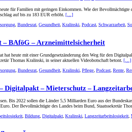
 heute für Familien mit geringen Einkommen. Wie der Bevollmächtigte 
zuschlag auf bis zu 183 EUR erhöht.
[…]
rsorgung
,
Bundesrat
,
Gesundheit
,
Kralinski
,
Podcast
,
Schwarzarbeit
,
So
t – BAföG – Arzneimittelsicherheit
 hat heute mit einer Grundgesetzänderung den Weg für den Digitalpak
retär Thomas Kralinski, in seiner aktuellen Videobotschaft betont.
[…]
rsorgung
,
Bundesrat
,
Gesundheit
,
Kralinski
,
Pflege
,
Podcast
,
Rente
,
Re
 Digitalpakt – Mieterschutz – Langzeitarbei
en. Bis 2022 sollen die Länder 5,5 Milliarden Euro aus der Bundeskas
n Euro. Der Bevollmächtigte des Landes beim Bund, Staatssekretär Tho
eitslosigkeit
,
Bildung
,
Digitalpakt
,
Kralinski
,
Langzeitarbeitslosigkeit
,