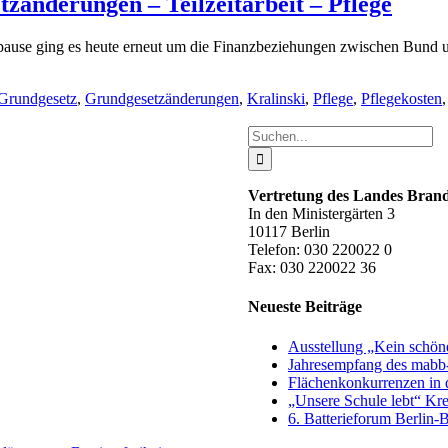
zänderungen – Teilzeitarbeit – Pflege
rpause ging es heute erneut um die Finanzbeziehungen zwischen Bund u
Grundgesetz
,
Grundgesetzänderungen
,
Kralinski
,
Pflege
,
Pflegekosten
Suche
nach:
Vertretung des Landes Bra
In den Ministergärten 3
10117 Berlin
Telefon: 030 220022 0
Fax: 030 220022 36
Neueste Beiträge
Ausstellung „Kein schön
Jahresempfang des mabb-
Flächenkonkurrenzen in 
„Unsere Schule lebt“ Kr
6. Batterieforum Berlin-B