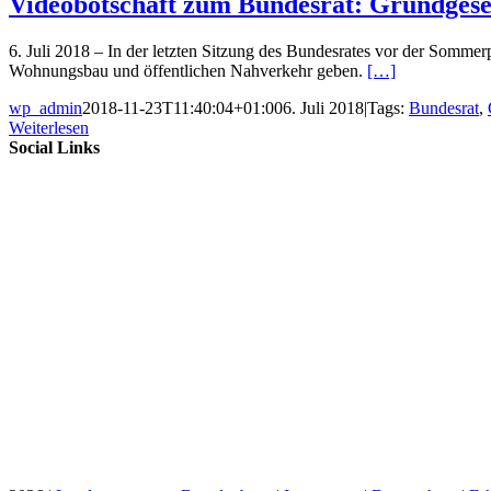
Videobotschaft zum Bundesrat: Grundgeset
6. Juli 2018 – In der letzten Sitzung des Bundesrates vor der Somme
Wohnungsbau und öffentlichen Nahverkehr geben.
[…]
wp_admin
2018-11-23T11:40:04+01:00
6. Juli 2018
|
Tags:
Bundesrat
,
Weiterlesen
Social Links