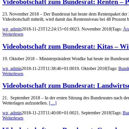
Videobotschaft zum Bundesrat: Renten – P
23. November 2018 – Der Bundesrat hat heute dem Rentenpaket der B
Videobotschaft mitteilt, wird damit das Rentenniveau bei 48 Prozent 
wp_admin
2018-11-23T12:24:15+01:00
23. November 2018
|
Tags:
Är
Weiterlesen
Videobotschaft zum Bundesrat: Kitas – Wi
19. Oktober 2018 – Ministerpräsident Woidke hat heute im Bundesrat 
wp_admin
2018-11-23T11:38:46+01:00
19. Oktober 2018
|
Tags:
Bunde
Weiterlesen
Videobotschaft zum Bundesrat: Landwirtsc
21. September 2018 – In der ersten Sitzung des Bundesrates nach der
Wetterlagen aufzustellen.
[…]
wp_admin
2018-11-23T11:40:00+01:00
21. September 2018
|
Tags:
Bun
Weiterlesen