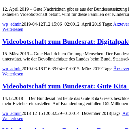
12. April 2019 – Gute Nachrichten gibt es aus der Bundesratssitzung
aktuellen Videobotschaft betont, wird für diese Familien der Kinder
wp_admin
2019-04-12T12:15:06+02:00
12. April 2019
|
Tags:
Ärzteve
Weiterlesen
Videobotschaft zum Bundesrat: Digitalpak
15. März 2019 – Gute Nachrichten für junge Menschen: Der Bundesrat
unterstützt, wie der Bevollmächtigte des Landes beim Bund, Staatssek
wp_admin
2019-03-18T16:39:04+01:00
15. März 2019
|
Tags:
Ärzteve
Weiterlesen
Videobotschaft zum Bundesrat: Gute Kita –
14.12.2018 – Der Bundesrat hat heute das Gute Kita Gesetz beschloss
mehr Erzieher einzustellen. Auf Brandenburg entfallen 165 Millione
wp_admin
2018-12-15T20:32:29+01:00
14. Dezember 2018
|
Tags:
Arb
Weiterlesen