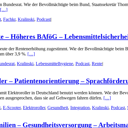
 Bundesrat. Wie der Bevollmächtigte beim Bund, Staatssekretär Thomas 
[…]
t
,
Fachkr
,
Kralinski
,
Podcast
|
e – Höheres BAföG – Lebensmittelsicherhe
heute der Rentenerhöhung zugestimmt. Wie der Bevollmächtigte beim Bu
 um über 3,9 %.
[…]
undesrat
,
Kralinski
,
Lebensmittelhygiene
,
Podcast
,
Rente
|
ler – Patientenorientierung – Sprachförder
mit Elektroroller in Deutschland benutzt werden können. Wie der Bevo
egen ausgesprochen, dass sie auf Gehwegen fahren dürfen.
[…]
t
,
E-Scooter
,
Elektroroller
,
Gesundheit
,
Integration
,
Kralinski
,
Podcast
,
ilien – Gesundheitsversorgung – Arbeitsm