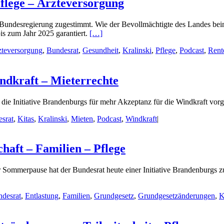
flege – Ärzteversorgung
undesregierung zugestimmt. Wie der Bevollmächtigte des Landes beim B
bis zum Jahr 2025 garantiert.
[…]
zteversorgung
,
Bundesrat
,
Gesundheit
,
Kralinski
,
Pflege
,
Podcast
,
Rent
ndkraft – Mieterrechte
die Initiative Brandenburgs für mehr Akzeptanz für die Windkraft vorge
srat
,
Kitas
,
Kralinski
,
Mieten
,
Podcast
,
Windkraft
|
haft – Familien – Pflege
 Sommerpause hat der Bundesrat heute einer Initiative Brandenburgs zu
desrat
,
Entlastung
,
Familien
,
Grundgesetz
,
Grundgesetzänderungen
,
K