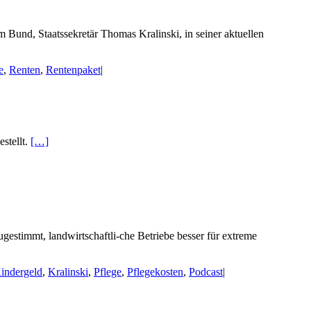
und, Staatssekretär Thomas Kralinski, in seiner aktuellen
e
,
Renten
,
Rentenpaket
|
stellt.
[…]
gestimmt, landwirtschaftli-che Betriebe besser für extreme
indergeld
,
Kralinski
,
Pflege
,
Pflegekosten
,
Podcast
|