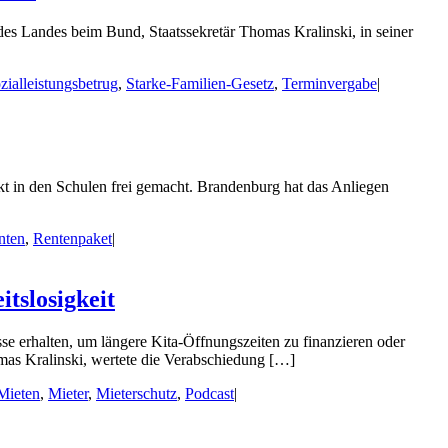
des Landes beim Bund, Staatssekretär Thomas Kralinski, in seiner
zialleistungsbetrug
,
Starke-Familien-Gesetz
,
Terminvergabe
|
t in den Schulen frei gemacht. Brandenburg hat das Anliegen
nten
,
Rentenpaket
|
tslosigkeit
se erhalten, um längere Kita-Öffnungszeiten zu finanzieren oder
mas Kralinski, wertete die Verabschiedung […]
Mieten
,
Mieter
,
Mieterschutz
,
Podcast
|