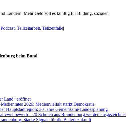
nd Ländern. Mehr Geld soll es künftig für Bildung, sozialen
,
Podcast
,
Teilzeitarbeit
,
Teilzeitfalle
|
ndenburg beim Bund
er Land“ eröffnet
Medienrates 2026: Medienvielfalt stärkt Demokratie
der Hauptstadtregion: 30 Jahre Gemeinsame Landesplanung
eativwettbewerb – 20 Schulen aus Brandenburg werden ausgezeichnet
randenburg: Starke Signale für die Batteriezukunft