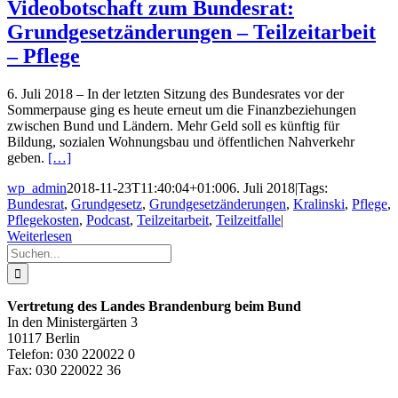
Videobotschaft zum Bundesrat:
Grundgesetzänderungen – Teilzeitarbeit
– Pflege
6. Juli 2018 – In der letzten Sitzung des Bundesrates vor der
Sommerpause ging es heute erneut um die Finanzbeziehungen
zwischen Bund und Ländern. Mehr Geld soll es künftig für
Bildung, sozialen Wohnungsbau und öffentlichen Nahverkehr
geben.
[…]
wp_admin
2018-11-23T11:40:04+01:00
6. Juli 2018
|
Tags:
Bundesrat
,
Grundgesetz
,
Grundgesetzänderungen
,
Kralinski
,
Pflege
,
Pflegekosten
,
Podcast
,
Teilzeitarbeit
,
Teilzeitfalle
|
Weiterlesen
Suche
nach:
Vertretung des Landes Brandenburg beim Bund
In den Ministergärten 3
10117 Berlin
Telefon: 030 220022 0
Fax: 030 220022 36