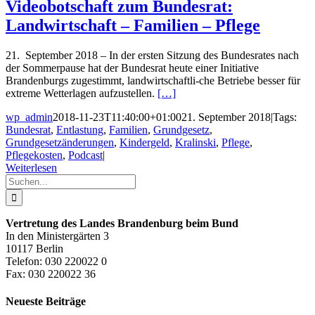
Videobotschaft zum Bundesrat:
Landwirtschaft – Familien – Pflege
21. September 2018 – In der ersten Sitzung des Bundesrates nach
der Sommerpause hat der Bundesrat heute einer Initiative
Brandenburgs zugestimmt, landwirtschaftli-che Betriebe besser für
extreme Wetterlagen aufzustellen.
[…]
wp_admin
2018-11-23T11:40:00+01:00
21. September 2018
|
Tags:
Bundesrat
,
Entlastung
,
Familien
,
Grundgesetz
,
Grundgesetzänderungen
,
Kindergeld
,
Kralinski
,
Pflege
,
Pflegekosten
,
Podcast
|
Weiterlesen
Suche
nach:
Vertretung des Landes Brandenburg beim Bund
In den Ministergärten 3
10117 Berlin
Telefon: 030 220022 0
Fax: 030 220022 36
Neueste Beiträge