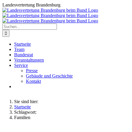
Zum
Landesvertretung Brandenburg
Inhalt
springen
Suche
nach:
Startseite
Team
Bundesrat
Veranstaltungen
Service
Presse
Gebäude und Geschichte
Kontakt
Sie sind hier:
Startseite
Schlagwort:
Familien