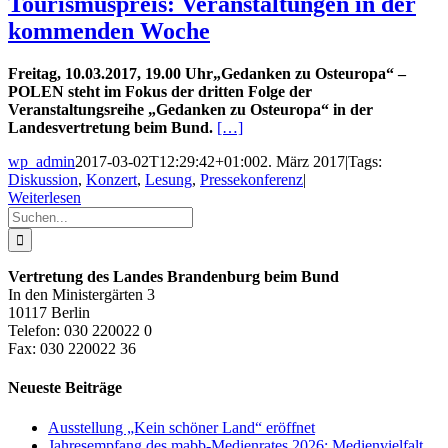
Tourismuspreis: Veranstaltungen in der
kommenden Woche
Freitag, 10.03.2017, 19.00 Uhr„Gedanken zu Osteuropa“ –
POLEN steht im Fokus der dritten Folge der
Veranstaltungsreihe „Gedanken zu Osteuropa“ in der
Landesvertretung beim Bund.
[…]
wp_admin
2017-03-02T12:29:42+01:00
2. März 2017
|
Tags:
Diskussion
,
Konzert
,
Lesung
,
Pressekonferenz
|
Weiterlesen
Suche
nach:
Vertretung des Landes Brandenburg beim Bund
In den Ministergärten 3
10117 Berlin
Telefon: 030 220022 0
Fax: 030 220022 36
Neueste Beiträge
Ausstellung „Kein schöner Land“ eröffnet
Jahresempfang des mabb-Medienrates 2026: Medienvielfalt