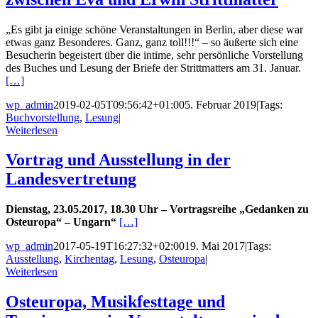
„Es gibt ja einige schöne Veranstaltungen in Berlin, aber diese war
etwas ganz Besonderes. Ganz, ganz toll!!!“ – so äußerte sich eine
Besucherin begeistert über die intime, sehr persönliche Vorstellung
des Buches und Lesung der Briefe der Strittmatters am 31. Januar.
[…]
wp_admin
2019-02-05T09:56:42+01:00
5. Februar 2019
|
Tags:
Buchvorstellung
,
Lesung
|
Weiterlesen
Vortrag und Ausstellung in der
Landesvertretung
Dienstag, 23.05.2017, 18.30 Uhr – Vortragsreihe „Gedanken zu
Osteuropa“ – Ungarn“
[…]
wp_admin
2017-05-19T16:27:32+02:00
19. Mai 2017
|
Tags:
Ausstellung
,
Kirchentag
,
Lesung
,
Osteuropa
|
Weiterlesen
Osteuropa, Musikfesttage und