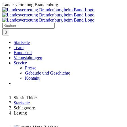
Zum
Landesvertretung Brandenburg
Inhalt
springen
Suche
nach:
Startseite
Team
Bundesrat
Veranstaltungen
Service
Presse
Gebäude und Geschichte
Kontakt
Sie sind hier:
Startseite
Schlagwort:
Lesung