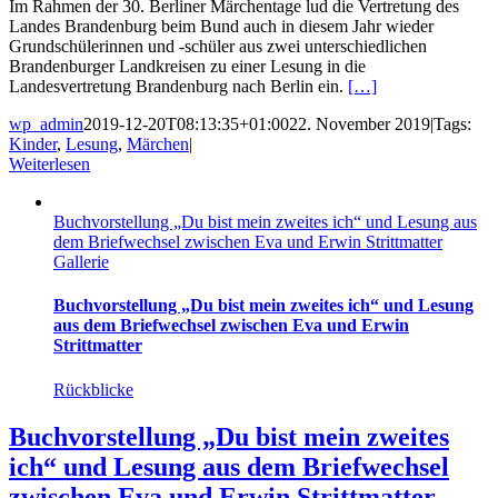
Im Rahmen der 30. Berliner Märchentage lud die Vertretung des
Landes Brandenburg beim Bund auch in diesem Jahr wieder
Grundschülerinnen und -schüler aus zwei unterschiedlichen
Brandenburger Landkreisen zu einer Lesung in die
Landesvertretung Brandenburg nach Berlin ein.
[…]
wp_admin
2019-12-20T08:13:35+01:00
22. November 2019
|
Tags:
Kinder
,
Lesung
,
Märchen
|
Weiterlesen
Buchvorstellung „Du bist mein zweites ich“ und Lesung aus
dem Briefwechsel zwischen Eva und Erwin Strittmatter
Gallerie
Buchvorstellung „Du bist mein zweites ich“ und Lesung
aus dem Briefwechsel zwischen Eva und Erwin
Strittmatter
Rückblicke
Buchvorstellung „Du bist mein zweites
ich“ und Lesung aus dem Briefwechsel
zwischen Eva und Erwin Strittmatter