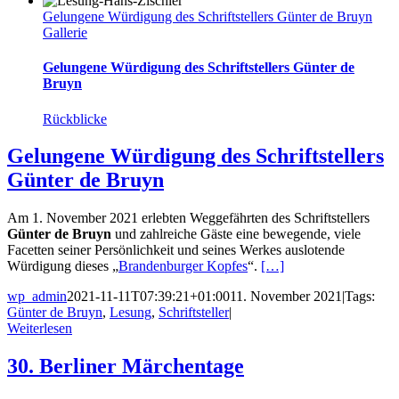
Gelungene Würdigung des Schriftstellers Günter de Bruyn
Gallerie
Gelungene Würdigung des Schriftstellers Günter de
Bruyn
Rückblicke
Gelungene Würdigung des Schriftstellers
Günter de Bruyn
Am 1. November 2021 erlebten Weggefährten des Schriftstellers
Günter de Bruyn
und zahlreiche Gäste eine bewegende, viele
Facetten seiner Persönlichkeit und seines Werkes auslotende
Würdigung dieses „
Brandenburger Kopfes
“.
[…]
wp_admin
2021-11-11T07:39:21+01:00
11. November 2021
|
Tags:
Günter de Bruyn
,
Lesung
,
Schriftsteller
|
Weiterlesen
30. Berliner Märchentage