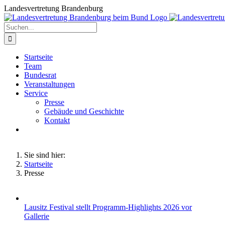
Zum
Landesvertretung Brandenburg
Inhalt
springen
Suche
nach:
Startseite
Team
Bundesrat
Veranstaltungen
Service
Presse
Gebäude und Geschichte
Kontakt
Sie sind hier:
Startseite
Presse
Lausitz Festival stellt Programm-Highlights 2026 vor
Gallerie