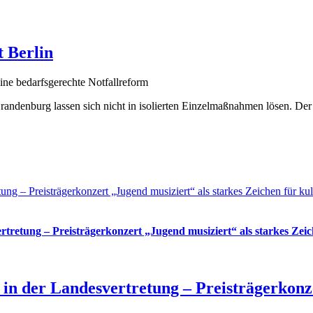
t Berlin
eine bedarfsgerechte Notfallreform
andenburg lassen sich nicht in isolierten Einzelmaßnahmen lösen. Der 
ng – Preisträgerkonzert „Jugend musiziert“ als starkes Zeichen für kul
tretung – Preisträgerkonzert „Jugend musiziert“ als starkes Zeic
in der Landesvertretung – Preisträgerkonze