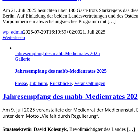
Am 21. Juli 2025 besuchten über 130 Gäste trotz Starkregens das di
Berlin. Auf Einladung der beiden Landesvertretungen und des Ostd
Vorpommern ein abwechslungsreiches Programm mit […]
wp_admin
2025-07-29T16:19:59+02:00
21. Juli 2025
|
Weiterlesen
Jahresempfang des mabb-Medienrates 2025
Gallerie
Jahresempfang des mabb-Medienrates 2025
Presse
,
Jubiläum
,
Rückblicke
,
Veranstaltungen
Jahresempfang des mabb-Medienrates 202
Am 9. Juli 2025 veranstaltete der Medienrat der Medienanstal
unter dem Motto „Vielfalt durch Regulierung“.
Staatssekretär David Kolesnyk
, Bevollmächtigter des Landes […]