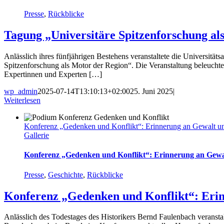
Presse
,
Rückblicke
Tagung „Universitäre Spitzenforschung al
Anlässlich ihres fünfjährigen Bestehens veranstaltete die Universi
Spitzenforschung als Motor der Region“. Die Veranstaltung beleuchtet
Expertinnen und Experten […]
wp_admin
2025-07-14T13:10:13+02:00
25. Juni 2025
|
Weiterlesen
Konferenz „Gedenken und Konflikt“: Erinnerung an Gewalt un
Gallerie
Konferenz „Gedenken und Konflikt“: Erinnerung an Gewa
Presse
,
Geschichte
,
Rückblicke
Konferenz „Gedenken und Konflikt“: Erin
Anlässlich des Todestages des Historikers Bernd Faulenbach veranstal