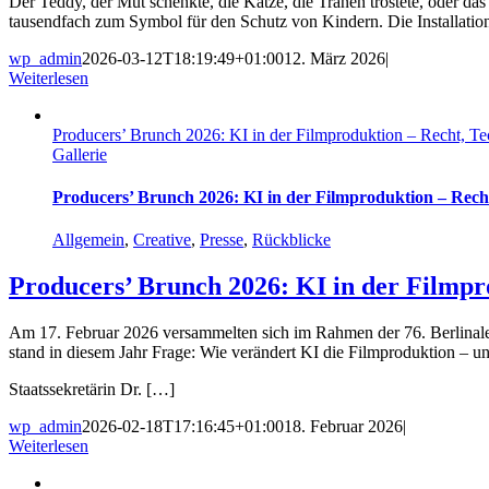
Der Teddy, der Mut schenkte, die Katze, die Tränen tröstete, oder da
tausendfach zum Symbol für den Schutz von Kindern. Die Installation
wp_admin
2026-03-12T18:19:49+01:00
12. März 2026
|
Weiterlesen
Producers’ Brunch 2026: KI in der Filmproduktion – Recht, Te
Gallerie
Producers’ Brunch 2026: KI in der Filmproduktion – Rech
Allgemein
,
Creative
,
Presse
,
Rückblicke
Producers’ Brunch 2026: KI in der Filmpr
Am 17. Februar 2026 versammelten sich im Rahmen der 76. Berlinale
stand in diesem Jahr Frage: Wie verändert KI die Filmproduktion – un
Staatssekretärin Dr. […]
wp_admin
2026-02-18T17:16:45+01:00
18. Februar 2026
|
Weiterlesen