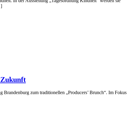
indheit. In der Ausstellung „Tagesordnung Kindheit“ werden sie
…]
 Zukunft
ng Brandenburg zum traditionellen „Producers’ Brunch“. Im Fokus