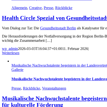
Allgemein
,
Creative
,
Presse
,
Rückblicke
Health Circle Spezial von Gesundheitsstad
Vom Dialog zur Tat: Die
Gesundheitsstadt Berlin
als Katalysator für 
Die Herausforderungen der Notfallversorgung in der Region Berlin-Br
wichtig die Zusammenarbeit […]
wp_admin
2026-03-03T16:04:37+01:00
11. Februar 2026
|
Weiterlesen
Musikalische Nachwuchstalente begeistern in der Landesvertretu
Gallerie
Musikalische Nachwuchstalente begeistern in der Landesver
Presse
,
Rückblicke
,
Veranstaltungen
Musikalische Nachwuchstalente begeistern 
für kulturelle Förderung