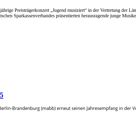
esjährige Preisträgerkonzert „Jugend musiziert“ in der Vertretung d
eutschen Sparkassenverbandes präsentierten herausragende junge Musi
5
t Berlin-Brandenburg (mabb) erneut seinen Jahresempfang in der