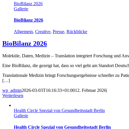
BioBilanz 2026
Gallerie
BioBilanz 2026
Allgemein
,
Creative
,
Presse
,
Rückblicke
BioBilanz 2026
Moleküle, Daten, Medizin – Translation integriert Forschung und Anw
Eine BioBilanz, die gezeigt hat, dass so viel geht am Standort Deutsc
Translationale Medizin bringt Forschungsergebnisse schneller zu Pati
[…]
wp_admin
2026-03-03T16:16:33+01:00
12. Februar 2026
|
Weiterlesen
Health Circle Spezial von Gesundheitsstadt Berlin
Gallerie
Health Circle Spezial von Gesundheitsstadt Berlin