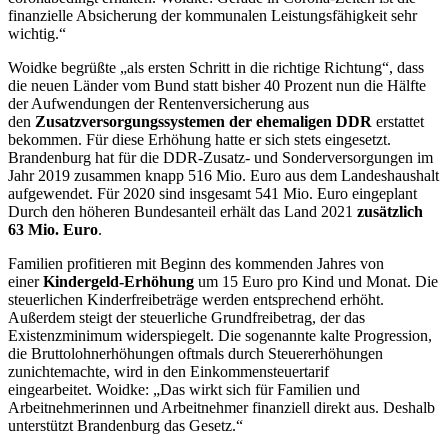
finanzielle Absicherung der kommunalen Leistungsfähigkeit sehr
wichtig.“
Woidke begrüßte „als ersten Schritt in die richtige Richtung“, dass
die neuen Länder vom Bund statt bisher 40 Prozent nun die Hälfte
der Aufwendungen der Rentenversicherung aus
den
Zusatzversorgungssystemen der ehemaligen DDR
erstattet
bekommen. Für diese Erhöhung hatte er sich stets eingesetzt.
Brandenburg hat für die DDR-Zusatz- und Sonderversorgungen im
Jahr 2019 zusammen knapp 516 Mio. Euro aus dem Landeshaushalt
aufgewendet. Für 2020 sind insgesamt 541 Mio. Euro eingeplant
Durch den höheren Bundesanteil erhält das Land 2021
zusätzlich
63 Mio. Euro
.
Familien profitieren mit Beginn des kommenden Jahres von
einer
Kindergeld-Erhöhung
um 15 Euro pro Kind und Monat. Die
steuerlichen Kinderfreibeträge werden entsprechend erhöht.
Außerdem steigt der steuerliche Grundfreibetrag, der das
Existenzminimum widerspiegelt. Die sogenannte kalte Progression,
die Bruttolohnerhöhungen oftmals durch Steuererhöhungen
zunichtemachte, wird in den Einkommensteuertarif
eingearbeitet. Woidke: „Das wirkt sich für Familien und
Arbeitnehmerinnen und Arbeitnehmer finanziell direkt aus. Deshalb
unterstützt Brandenburg das Gesetz.“