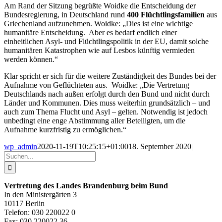
Am Rand der Sitzung begrüßte Woidke die Entscheidung der
Bundesregierung, in Deutschland rund
400 Flüchtlingsfamilien
aus
Griechenland aufzunehmen. Woidke: „Dies ist eine wichtige
humanitäre Entscheidung. Aber es bedarf endlich einer
einheitlichen Asyl- und Flüchtlingspolitik in der EU, damit solche
humanitären Katastrophen wie auf Lesbos künftig vermieden
werden können.“
Klar spricht er sich für die weitere Zuständigkeit des Bundes bei der
Aufnahme von Geflüchteten aus. Woidke: „Die Vertretung
Deutschlands nach außen erfolgt durch den Bund und nicht durch
Länder und Kommunen. Dies muss weiterhin grundsätzlich – und
auch zum Thema Flucht und Asyl – gelten. Notwendig ist jedoch
unbedingt eine enge Abstimmung aller Beteiligten, um die
Aufnahme kurzfristig zu ermöglichen.“
wp_admin
2020-11-19T10:25:15+01:00
18. September 2020
|
Suche
nach:
Vertretung des Landes Brandenburg beim Bund
In den Ministergärten 3
10117 Berlin
Telefon: 030 220022 0
Fax: 030 220022 36