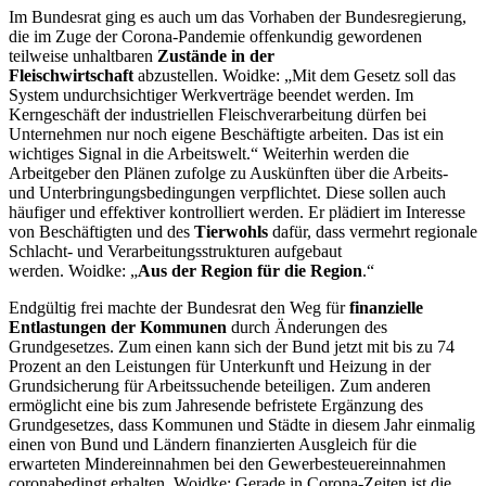
Im Bundesrat ging es auch um das Vorhaben der Bundesregierung,
die im Zuge der Corona-Pandemie offenkundig gewordenen
teilweise unhaltbaren
Zustände in der
Fleischwirtschaft
abzustellen. Woidke: „Mit dem Gesetz soll das
System undurchsichtiger Werkverträge beendet werden. Im
Kerngeschäft der industriellen Fleischverarbeitung dürfen bei
Unternehmen nur noch eigene Beschäftigte arbeiten. Das ist ein
wichtiges Signal in die Arbeitswelt.“ Weiterhin werden die
Arbeitgeber den Plänen zufolge zu Auskünften über die Arbeits-
und Unterbringungsbedingungen verpflichtet. Diese sollen auch
häufiger und effektiver kontrolliert werden. Er plädiert im Interesse
von Beschäftigten und des
Tierwohls
dafür, dass vermehrt regionale
Schlacht- und Verarbeitungsstrukturen aufgebaut
werden. Woidke: „
Aus der Region für die Region
.“
Endgültig frei machte der Bundesrat den Weg für
finanzielle
Entlastungen der Kommunen
durch Änderungen des
Grundgesetzes. Zum einen kann sich der Bund jetzt mit bis zu 74
Prozent an den Leistungen für Unterkunft und Heizung in der
Grundsicherung für Arbeitssuchende beteiligen. Zum anderen
ermöglicht eine bis zum Jahresende befristete Ergänzung des
Grundgesetzes, dass Kommunen und Städte in diesem Jahr einmalig
einen von Bund und Ländern finanzierten Ausgleich für die
erwarteten Mindereinnahmen bei den Gewerbesteuereinnahmen
coronabedingt erhalten. Woidke: Gerade in Corona-Zeiten ist die