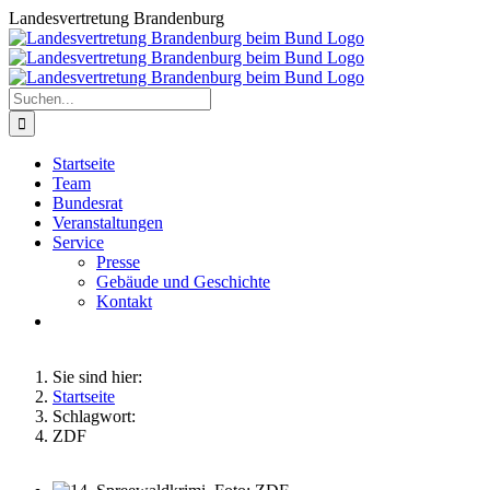
Zum
Landesvertretung Brandenburg
Inhalt
springen
Suche
nach:
Startseite
Team
Bundesrat
Veranstaltungen
Service
Presse
Gebäude und Geschichte
Kontakt
Sie sind hier:
Startseite
Schlagwort:
ZDF