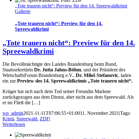
„Tote trauern nicht“: Preview für den 14. Spreewaldkrimi
Gallerie
„Tote trauern nicht“: Preview für den 14.
Spreewaldkrimi
„Tote trauern nicht“: Preview für den 14.
Spreewaldkrimi
Die Bevollmächtigte des Landes Brandenburg beim Bund,
Staatssekretärin
Dr. Jutta Jahns-Böhm
, und der Präsident des
WirtschaftsForum Brandenburg e.V.,
Dr. Miloš Stefanovic
, laden
ein zur
Preview des 14. Spreewaldkrimis „Tote trauern nicht“.
Krüger hat sich nach dem Tod seiner Freundin Marlene
zurückgezogen aus dem Dienst, aber nicht aus dem Spreewald. Als
er im Fließ die […]
wp_admin
2021-11-11T07:06:55+01:00
11. November 2021
|
Tags:
Krimi
,
Spreewald
,
ZDF
|
Weiterlesen