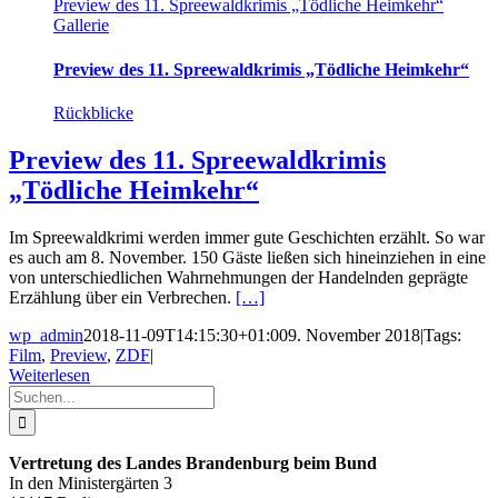
Preview des 11. Spreewaldkrimis „Tödliche Heimkehr“
Gallerie
Preview des 11. Spreewaldkrimis „Tödliche Heimkehr“
Rückblicke
Preview des 11. Spreewaldkrimis
„Tödliche Heimkehr“
Im Spreewaldkrimi werden immer gute Geschichten erzählt. So war
es auch am 8. November. 150 Gäste ließen sich hineinziehen in eine
von unterschiedlichen Wahrnehmungen der Handelnden geprägte
Erzählung über ein Verbrechen.
[…]
wp_admin
2018-11-09T14:15:30+01:00
9. November 2018
|
Tags:
Film
,
Preview
,
ZDF
|
Weiterlesen
Suche
nach:
Vertretung des Landes Brandenburg beim Bund
In den Ministergärten 3