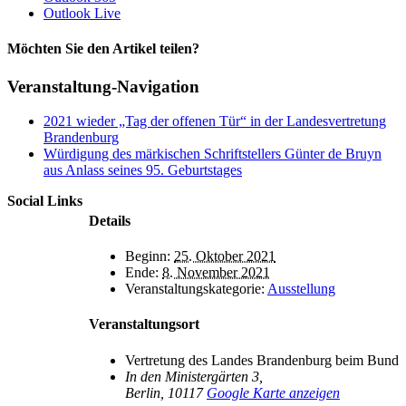
Outlook Live
Möchten Sie den Artikel teilen?
Facebook
X
Reddit
LinkedIn
Pinterest
Vk
Veranstaltung-Navigation
2021 wieder „Tag der offenen Tür“ in der Landesvertretung
Brandenburg
Würdigung des märkischen Schriftstellers Günter de Bruyn
aus Anlass seines 95. Geburtstages
Social Links
Details
Beginn:
25. Oktober 2021
Ende:
8. November 2021
Veranstaltungskategorie:
Ausstellung
Veranstaltungsort
Vertretung des Landes Brandenburg beim Bund
In den Ministergärten 3,
Berlin
,
10117
Google Karte anzeigen