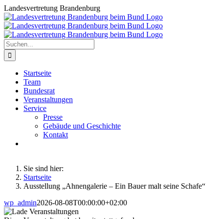
Zum
Landesvertretung Brandenburg
Inhalt
springen
Suche
nach:
Startseite
Team
Bundesrat
Veranstaltungen
Service
Presse
Gebäude und Geschichte
Kontakt
Sie sind hier:
Startseite
Ausstellung „Ahnengalerie – Ein Bauer malt seine Schafe“
wp_admin
2026-08-08T00:00:00+02:00