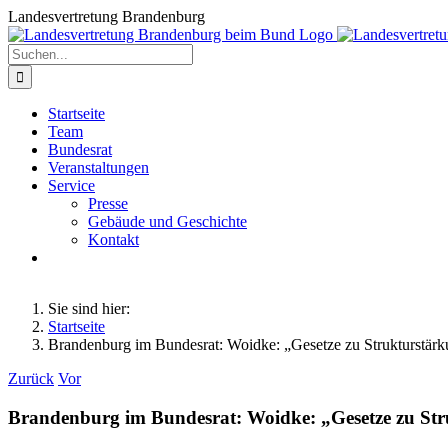
Zum
Landesvertretung Brandenburg
Inhalt
springen
Suche
nach:
Startseite
Team
Bundesrat
Veranstaltungen
Service
Presse
Gebäude und Geschichte
Kontakt
Sie sind hier:
Startseite
Brandenburg im Bundesrat: Woidke: „Gesetze zu Strukturstär
Zurück
Vor
Brandenburg im Bundesrat: Woidke: „Gesetze zu St