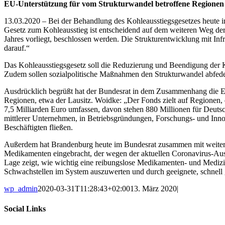
EU-Unterstützung für vom Strukturwandel betroffene Regione
13.03.2020 – Bei der Behandlung des Kohleausstiegsgesetzes heute i
Gesetz zum Kohleausstieg ist entscheidend auf dem weiteren Weg de
Jahres vorliegt, beschlossen werden. Die Strukturentwicklung mit In
darauf.“
Das Kohleausstiegsgesetz soll die Reduzierung und Beendigung der Ko
Zudem sollen sozialpolitische Maßnahmen den Strukturwandel abfedern
Ausdrücklich begrüßt hat der Bundesrat in dem Zusammenhang die Ei
Regionen, etwa der Lausitz. Woidke: „Der Fonds zielt auf Regionen,
7,5 Milliarden Euro umfassen, davon stehen 880 Millionen für Deutschl
mittlerer Unternehmen, in Betriebsgründungen, Forschungs- und Innov
Beschäftigten fließen.
Außerdem hat Brandenburg heute im Bundesrat zusammen mit weitere
Medikamenten eingebracht, der wegen der aktuellen Coronavirus-Aus
Lage zeigt, wie wichtig eine reibungslose Medikamenten- und Medizin
Schwachstellen im System auszuwerten und durch geeignete, schnell
wp_admin
2020-03-31T11:28:43+02:00
13. März 2020
|
Social Links