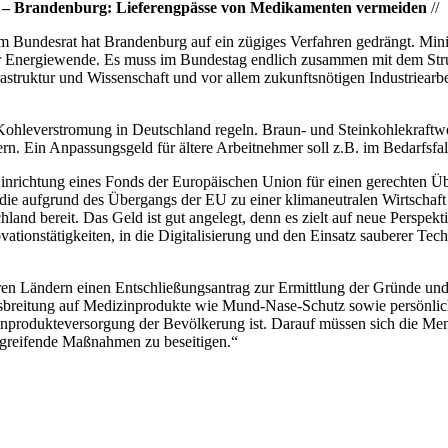
n – Brandenburg: Lieferengpässe von Medikamenten vermeiden
//
m Bundesrat hat Brandenburg auf ein zügiges Verfahren gedrängt. Min
r Energiewende. Es muss im Bundestag endlich zusammen mit dem Struk
frastruktur und Wissenschaft und vor allem zukunftsnötigen Industrie
hleverstromung in Deutschland regeln. Braun- und Steinkohlekraftwerk
. Ein Anpassungsgeld für ältere Arbeitnehmer soll z.B. im Bedarfsfal
nrichtung eines Fonds der Europäischen Union für einen gerechten Ü
 die aufgrund des Übergangs der EU zu einer klimaneutralen Wirtschaf
and bereit. Das Geld ist gut angelegt, denn es zielt auf neue Perspekti
ationstätigkeiten, in die Digitalisierung und den Einsatz sauberer Te
n Ländern einen Entschließungsantrag zur Ermittlung der Gründe un
breitung auf Medizinprodukte wie Mund-Nase-Schutz sowie persönlich
produkteversorgung der Bevölkerung ist. Darauf müssen sich die Mensch
 greifende Maßnahmen zu beseitigen.“