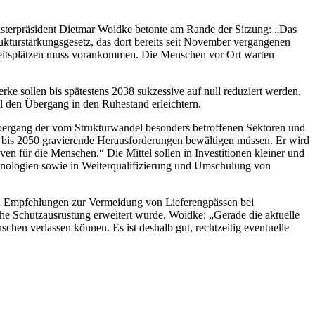
isterpräsident Dietmar Woidke betonte am Rande der Sitzung: „Das
turstärkungsgesetz, das dort bereits seit November vergangenen
arbeitsplätzen muss vorankommen. Die Menschen vor Ort warten
e sollen bis spätestens 2038 sukzessive auf null reduziert werden.
l den Übergang in den Ruhestand erleichtern.
bergang der vom Strukturwandel besonders betroffenen Sektoren und
t bis 2050 gravierende Herausforderungen bewältigen müssen. Er wird
ven für die Menschen.“ Die Mittel sollen in Investitionen kleiner und
chnologien sowie in Weiterqualifizierung und Umschulung von
d Empfehlungen zur Vermeidung von Lieferengpässen bei
e Schutzausrüstung erweitert wurde. Woidke: „Gerade die aktuelle
en verlassen können. Es ist deshalb gut, rechtzeitig eventuelle