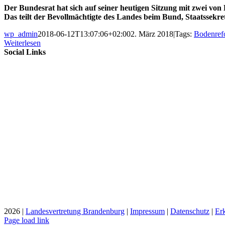
Der Bundesrat hat sich auf seiner heutigen Sitzung mit zwei vo
Das teilt der Bevollmächtigte des Landes beim Bund, Staatssekre
wp_admin
2018-06-12T13:07:06+02:00
2. März 2018
|
Tags:
Bodenref
Weiterlesen
Social Links
2026 |
Landesvertretung Brandenburg
|
Impressum
|
Datenschutz
|
Erk
Page load link