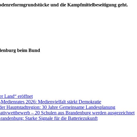
 Bodenreformgrundstücke und die Kampfmittelbeseitigung geht.
ndenburg beim Bund
er Land“ eröffnet
Medienrates 2026: Medienvielfalt stärkt Demokratie
der Hauptstadtregion: 30 Jahre Gemeinsame Landesplanung
eativwettbewerb – 20 Schulen aus Brandenburg werden ausgezeichnet
randenburg: Starke Signale für die Batteriezukunft