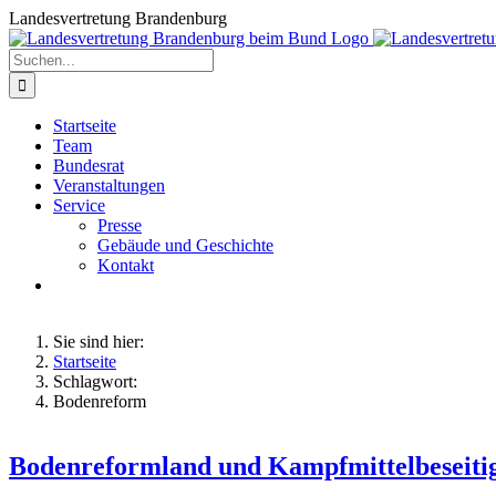
Zum
Landesvertretung Brandenburg
Inhalt
springen
Suche
nach:
Startseite
Team
Bundesrat
Veranstaltungen
Service
Presse
Gebäude und Geschichte
Kontakt
Sie sind hier:
Startseite
Schlagwort:
Bodenreform
Bodenreformland und Kampfmittelbeseiti