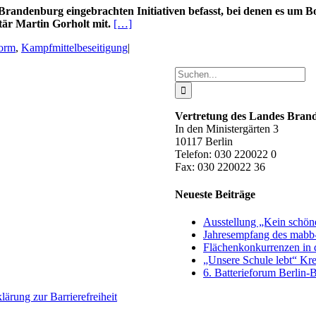
n Brandenburg eingebrachten Initiativen befasst, bei denen es um
tär Martin Gorholt mit.
[…]
orm
,
Kampfmittelbeseitigung
|
Suche
nach:
Vertretung des Landes Bra
In den Ministergärten 3
10117 Berlin
Telefon: 030 220022 0
Fax: 030 220022 36
Neueste Beiträge
Ausstellung „Kein schön
Jahresempfang des mabb-
Flächenkonkurrenzen in 
„Unsere Schule lebt“ Kr
6. Batterieforum Berlin-B
lärung zur Barrierefreiheit