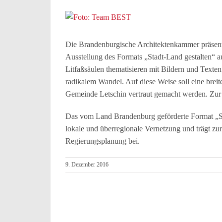
Zeige
grösseres
Bild
Die Brandenburgische Architektenkammer präsent
Ausstellung des Formats „Stadt-Land gestalten“ 
Litfaßsäulen thematisieren mit Bildern und Texte
radikalem Wandel. Auf diese Weise soll eine brei
Gemeinde Letschin vertraut gemacht werden. Zur A
Das vom Land Brandenburg geförderte Format „Sta
lokale und überregionale Vernetzung und trägt z
Regierungsplanung bei.
9. Dezember 2016