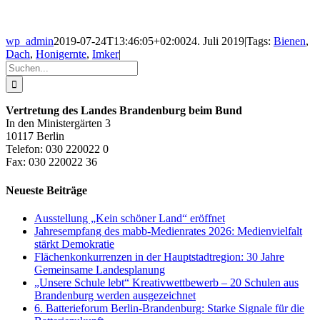
wp_admin
2019-07-24T13:46:05+02:00
24. Juli 2019
|
Tags:
Bienen
,
Dach
,
Honigernte
,
Imker
|
Suche
nach:
Vertretung des Landes Brandenburg beim Bund
In den Ministergärten 3
10117 Berlin
Telefon: 030 220022 0
Fax: 030 220022 36
Neueste Beiträge
Ausstellung „Kein schöner Land“ eröffnet
Jahresempfang des mabb-Medienrates 2026: Medienvielfalt
stärkt Demokratie
Flächenkonkurrenzen in der Hauptstadtregion: 30 Jahre
Gemeinsame Landesplanung
„Unsere Schule lebt“ Kreativwettbewerb – 20 Schulen aus
Brandenburg werden ausgezeichnet
6. Batterieforum Berlin-Brandenburg: Starke Signale für die