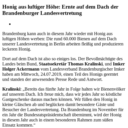
Honig aus luftiger Höhe: Ernte auf dem Dach der
Brandenburger Landesvertretung
Zeige
grösseres
Brandenburg kann auch in diesem Jahr wieder mit Honig aus
Bild
luftigen Höhen werben: Die rund 60.000 Bienen auf dem Dach
unserer Landesvertretung in Berlin arbeiten fleißig und produzieren
leckeren Honig.
Dort auf dem Dach ist also so einiges los. Der Bevollmächtigte des
Landes beim Bund,
Staatssekretär Thomas Kralinski
, und
Imker
Holger Ackermann
vom Landesverband Brandenburgischer Imker
haben am Mittwoch, 24.07.2019, einen Teil des Honigs geerntet
und standen der anwesenden Presse Rede und Antwort.
Kralinski
: „Bereits das fünfte Jahr in Folge halten wir Bienenvölker
auf unserem Dach. Ich freue mich, dass wir jedes Jahr so köstliche
Gastgeschenke daraus machen können. Wir füllen den Honig in
kleine Gläschen ab und beglücken damit besondere Gäste und
Besucher der Landesvertretung. Da Brandenburg im November für
ein Jahr die Bundesratspräsidentschaft übernimmt, wird der Honig
in diesem Jahr auch in einem besonderen Rahmen zum süßen
Einsatz kommen.“