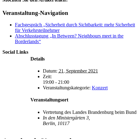
Facebook
X
Reddit
LinkedIn
Pinterest
Vk
Veranstaltung-Navigation
Fachgespräch „Sicherheit durch Sichtbarkeit: mehr Sicherheit
für Verkehrsteilnehmer
Abschlusstagung „In Between? Neighbours meet in the
Borderlands“
Social Links
Details
Datum:
21. September 2021
Zeit:
19:00 - 21:00
Veranstaltungskategorie:
Konzert
Veranstaltungsort
Vertretung des Landes Brandenburg beim Bund
In den Ministergärten 3,
Berlin
,
10117