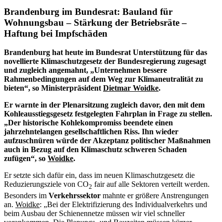
Brandenburg im Bundesrat: Bauland für
Wohnungsbau – Stärkung der Betriebsräte –
Haftung bei Impfschäden
Brandenburg hat heute im Bundesrat Unterstützung für das
novellierte Klimaschutzgesetz der Bundesregierung zugesagt
und zugleich angemahnt, „Unternehmen bessere
Rahmenbedingungen auf dem Weg zur Klimaneutralität zu
bieten“, so Ministerpräsident
Dietmar Woidke
.
Er warnte in der Plenarsitzung zugleich davor, den mit dem
Kohleausstiegsgesetz festgelegten Fahrplan in Frage zu stellen.
„Der historische Kohlekompromiss beendete einen
jahrzehntelangen gesellschaftlichen Riss. Ihn wieder
aufzuschnüren würde der Akzeptanz politischer Maßnahmen
auch in Bezug auf den Klimaschutz schweren Schaden
zufügen“, so
Woidke
.
Er setzte sich dafür ein, dass im neuen Klimaschutzgesetz die
Reduzierungsziele von CO
fair auf alle Sektoren verteilt werden.
2
Besonders im
Verkehrssektor
mahnte er größere Anstrengungen
an.
Woidke
: „Bei der Elektrifizierung des Individualverkehrs und
beim Ausbau der Schienennetze müssen wir viel schneller