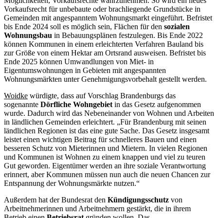
Möglichkeiten, Vorkaufsrechte wahrzunehmen. So wird ein neues
Vorkaufsrecht für unbebaute oder brachliegende Grundstücke in
Gemeinden mit angespanntem Wohnungsmarkt eingeführt. Befristet
bis Ende 2024 soll es möglich sein, Flächen für den
sozialen
Wohnungsbau
in Bebauungsplänen festzulegen. Bis Ende 2022
können Kommunen in einem erleichterten Verfahren Bauland bis
zur Größe von einem Hektar am Ortsrand ausweisen. Befristet bis
Ende 2025 können Umwandlungen von Miet- in
Eigentumswohnungen in Gebieten mit angespannten
Wohnungsmärkten unter Genehmigungsvorbehalt gestellt werden.
Woidke
würdigte, dass auf Vorschlag Brandenburgs das
sogenannte
Dörfliche Wohngebiet
in das Gesetz aufgenommen
wurde. Dadurch wird das Nebeneinander von Wohnen und Arbeiten
in ländlichen Gemeinden erleichtert. „Für Brandenburg mit seinen
ländlichen Regionen ist das eine gute Sache. Das Gesetz insgesamt
leistet einen wichtigen Beitrag für schnelleres Bauen und einen
besseren Schutz von Mieterinnen und Mietern. In vielen Regionen
und Kommunen ist Wohnen zu einem knappen und viel zu teuren
Gut geworden. Eigentümer werden an ihre soziale Verantwortung
erinnert, aber Kommunen müssen nun auch die neuen Chancen zur
Entspannung der Wohnungsmärkte nutzen.“
Außerdem hat der Bundesrat den
Kündigungsschutz
von
Arbeitnehmerinnen und Arbeitnehmern gestärkt, die in ihrem
Betrieb einen
Betriebsrat
gründen wollen. Das