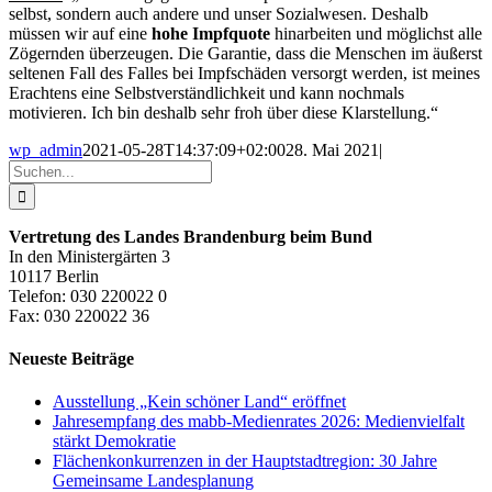
selbst, sondern auch andere und unser Sozialwesen. Deshalb
müssen wir auf eine
hohe Impfquote
hinarbeiten und möglichst alle
Zögernden überzeugen. Die Garantie, dass die Menschen im äußerst
seltenen Fall des Falles bei Impfschäden versorgt werden, ist meines
Erachtens eine Selbstverständlichkeit und kann nochmals
motivieren. Ich bin deshalb sehr froh über diese Klarstellung.“
wp_admin
2021-05-28T14:37:09+02:00
28. Mai 2021
|
Suche
nach:
Vertretung des Landes Brandenburg beim Bund
In den Ministergärten 3
10117 Berlin
Telefon: 030 220022 0
Fax: 030 220022 36
Neueste Beiträge
Ausstellung „Kein schöner Land“ eröffnet
Jahresempfang des mabb-Medienrates 2026: Medienvielfalt
stärkt Demokratie
Flächenkonkurrenzen in der Hauptstadtregion: 30 Jahre
Gemeinsame Landesplanung