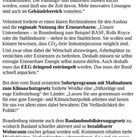
vorankommen. Die Planungs- und Bauzeiten müssen kürzer
werden, sonst läuft uns die Zeit davon. Mehr innovative Lösungen
sind auch im
Gebäudebereich
vonnöten.“
Vehement forderte er einen klaren Rechtsrahmen für den Ausbau
und die
regionale Nutzung der Erneuerbaren
: „Unsere
Unternehmen – in Brandenburg zum Beispiel BASF, Rolls Royce
oder die Stahlindustrie – stehen in den Startlöchern. Sie wollen und
können beweisen, dass CO
-freie Industrieprozesse möglich sind.
2
Und zwar ohne dabei die Wirtschaft abzuwürgen, Arbeitsplätze zu
vernichten oder Existenzen zu bedrohen. Deshalb müssen sie selbst
erzeugte Erneuerbare Energie selbst nutzen dürfen. Auch deshalb
muss das
EEG dringend entrümpelt
werden. Das muss der Bund
schnell anpacken.“
Bei dem vom Bund avisierten
Sofortprogramm mit Maßnahmen
zum Klimaschutzgesetz
forderte Woidke eine „frühzeitige und
enge Einbeziehung“ der Länder: „Lassen Sie uns gemeinsam weiter
für eine gute Energie- und Klimaschutzpolitik arbeiten und lassen
Sie uns vor allem eines dabei bewahren: Die Verlässlichkeit der
Politik!“
Brandenburg stimmte auch dem
Baulandmobilisierungsgesetz
zu,
wodurch Bauland schneller aktiviert und so
bezahlbarer
Wohnraum
rascher gebaut werden soll. Kommunen erhalten mehr