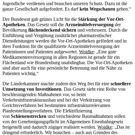
Jugendliche verdienen und brauchen unseren Schutz. Dazu ist die
ganze Gesellschaft aufgefordert. Es darf
kein Wegschauen
geben.“
Der Bundesrat gab grünes Licht für die
Stärkung der Vor-Ort-
Apotheken
. Das Gesetz soll die
Arzneimittelversorgung
der
Bevölkerung
flächendeckend sichern
und verbessern. Durch die
Einführung und Vergütung zusätzlicher pharmazeutischer
Dienstleistungen werden die Vor-Ort-Apotheken gefördert und in
ihrer Funktion für die qualifizierte Arzneimittelversorgung der
Patientinnen und Patienten aufgewertet.
Woidke
: „Eine gute
Medikamentenversorgung in allen Regionen ist gerade für ein
Flächenland wie Brandenburg unabdingbar. Die Vor-Ort-Apotheken
sind aber auch für eine persönliche Betreuung und die Nähe zu
Patienten wichtig.“
Die Länderkammer machte zudem den Weg frei für eine
schnellere
Umsetzung von Investitionen
. Das Gesetz sieht eine Reihe von
beschleunigen­den Maßnahmen vor, so beim
Verkehrsinfrastrukturausbau und bei der Verkürzung von
Gerichtsverfahren bei bestimmten infrastrukturrelevanten
Planfeststellungsverfahren. Die Elektrifizierung
von
Schienenstrecken
und verschiedene Baumaßnahmen sollen
von der Genehmigungspflicht im Allgemeinen Eisenbahngesetz
freigestellt und dadurch zügiger realisiert werden.
Woidke
: „Das ist
dringend erforderlich. Wir brauchen – auch aus Gründen des