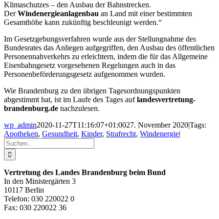
Klimaschutzes – den Ausbau der Bahnstrecken.
Der
Windenergieanlagenbau
an Land mit einer bestimmten
Gesamthöhe kann zukünftig beschleunigt werden.“
Im Gesetzgebungsverfahren wurde aus der Stellungnahme des
Bundesrates das Anliegen aufgegriffen, den Ausbau des öffentlichen
Personennahverkehrs zu erleichtern, indem die für das Allgemeine
Eisenbahngesetz vorgesehenen Regelungen auch in das
Personenbeförderungsgesetz aufgenommen wurden.
Wie Brandenburg zu den übrigen Tagesordnungspunkten
abgestimmt hat, ist im Laufe des Tages auf
landesvertretung-
brandenburg.de
nachzulesen.
wp_admin
2020-11-27T11:16:07+01:00
27. November 2020
|
Tags:
Apotheken
,
Gesundheit
,
Kinder
,
Strafrecht
,
Windenergie
|
Suche
nach:
Vertretung des Landes Brandenburg beim Bund
In den Ministergärten 3
10117 Berlin
Telefon: 030 220022 0
Fax: 030 220022 36