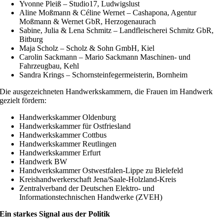
Yvonne Pleiß – Studio17, Ludwigslust
Aline Moßmann & Céline Wernet – Cashapona, Agentur
Moßmann & Wernet GbR, Herzogenaurach
Sabine, Julia & Lena Schmitz – Landfleischerei Schmitz GbR,
Bitburg
Maja Scholz – Scholz & Sohn GmbH, Kiel
Carolin Sackmann – Mario Sackmann Maschinen- und
Fahrzeugbau, Kehl
Sandra Krings – Schornsteinfegermeisterin, Bornheim
Die ausgezeichneten Handwerkskammern, die Frauen im Handwerk
gezielt fördern:
Handwerkskammer Oldenburg
Handwerkskammer für Ostfriesland
Handwerkskammer Cottbus
Handwerkskammer Reutlingen
Handwerkskammer Erfurt
Handwerk BW
Handwerkskammer Ostwestfalen-Lippe zu Bielefeld
Kreishandwerkerschaft Jena/Saale-Holzland-Kreis
Zentralverband der Deutschen Elektro- und
Informationstechnischen Handwerke (ZVEH)
Ein starkes Signal aus der Politik