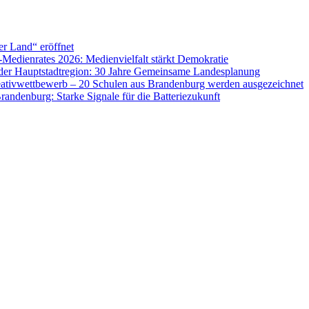
er Land“ eröffnet
Medienrates 2026: Medienvielfalt stärkt Demokratie
der Hauptstadtregion: 30 Jahre Gemeinsame Landesplanung
eativwettbewerb – 20 Schulen aus Brandenburg werden ausgezeichnet
randenburg: Starke Signale für die Batteriezukunft