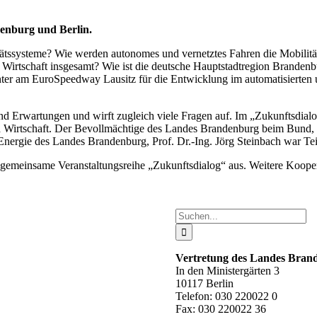
denburg und Berlin.
tätssysteme?
Wie werden autonomes und vernetztes Fahren die Mobili
Wirtschaft insgesamt? Wie ist die deutsche Hauptstadtregion Brandenbur
er am EuroSpeedway Lausitz für die Entwicklung im automatisierten 
Erwartungen und wirft zugleich viele Fragen auf. Im „Zukunftsdialo
irtschaft. Der Bevollmächtige des Landes Brandenburg beim Bund, Sta
d Energie des Landes Brandenburg, Prof. Dr.-Ing. Jörg Steinbach war Te
gemeinsame Veranstaltungsreihe „Zukunftsdialog“ aus. Weitere Kooper
Suche
nach:
Vertretung des Landes Bra
In den Ministergärten 3
10117 Berlin
Telefon: 030 220022 0
Fax: 030 220022 36