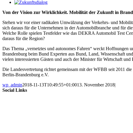
Zeige
grösseres
Von der Vision zur Wirklichkeit. Mobilität der Zukunft in Bran
Bild
Stehen wir vor einer radikalen Umwälzung der Verkehrs- und Mobili
sich daraus für die Unternehmen in der Automobilbranche und für die 
Welche Rolle spielen Testfelder wie das DEKRA Automobil Test Cent
daraus für die Region?
Das Thema „vernetztes und autonomes Fahren“ weckt Hoffnungen und 
Brandenburg beim Bund Experten aus Bund, Land, Wissenschaft und W
vielen interessierten Gästen und auch der Minister für Wirtschaft un
Die Landesvertretung richtet gemeinsam mit der WFBB seit 2011 die 
Berlin-Brandenburg e.V.
wp_admin
2018-11-13T10:49:55+01:00
13. November 2018
|
Social Links