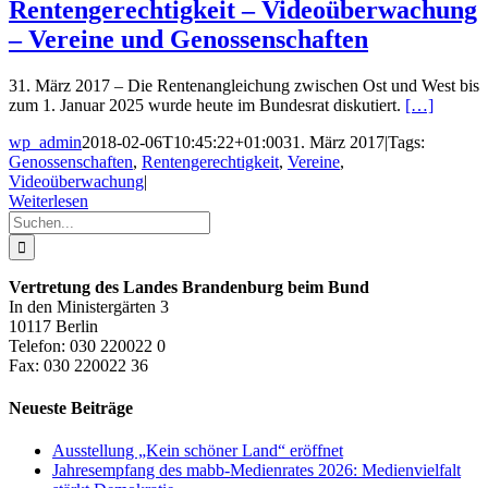
Rentengerechtigkeit – Videoüberwachung
– Vereine und Genossenschaften
31. März 2017 – Die Rentenangleichung zwischen Ost und West bis
zum 1. Januar 2025 wurde heute im Bundesrat diskutiert.
[…]
wp_admin
2018-02-06T10:45:22+01:00
31. März 2017
|
Tags:
Genossenschaften
,
Rentengerechtigkeit
,
Vereine
,
Videoüberwachung
|
Weiterlesen
Suche
nach:
Vertretung des Landes Brandenburg beim Bund
In den Ministergärten 3
10117 Berlin
Telefon: 030 220022 0
Fax: 030 220022 36
Neueste Beiträge
Ausstellung „Kein schöner Land“ eröffnet
Jahresempfang des mabb-Medienrates 2026: Medienvielfalt