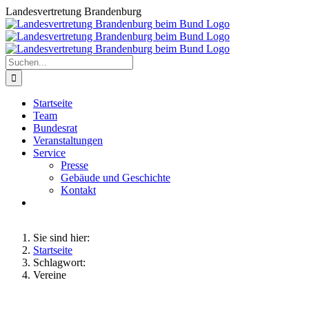
Zum
Landesvertretung Brandenburg
Inhalt
springen
Suche
nach:
Startseite
Team
Bundesrat
Veranstaltungen
Service
Presse
Gebäude und Geschichte
Kontakt
Sie sind hier:
Startseite
Schlagwort:
Vereine