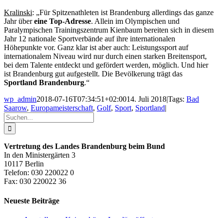
Kralinski
: „Für Spitzenathleten ist Brandenburg allerdings das ganze
Jahr über
eine Top-Adresse
. Allein im Olympischen und
Paralympischen Trainingszentrum Kienbaum bereiten sich in diesem
Jahr 12 nationale Sportverbände auf ihre internationalen
Höhepunkte vor. Ganz klar ist aber auch: Leistungssport auf
internationalem Niveau wird nur durch einen starken Breitensport,
bei dem Talente entdeckt und gefördert werden, möglich. Und hier
ist Brandenburg gut aufgestellt. Die Bevölkerung trägt das
Sportland Brandenburg
.“
wp_admin
2018-07-16T07:34:51+02:00
14. Juli 2018
|
Tags:
Bad
Saarow
,
Europameisterschaft
,
Golf
,
Sport
,
Sportland
|
Suche
nach:
Vertretung des Landes Brandenburg beim Bund
In den Ministergärten 3
10117 Berlin
Telefon: 030 220022 0
Fax: 030 220022 36
Neueste Beiträge