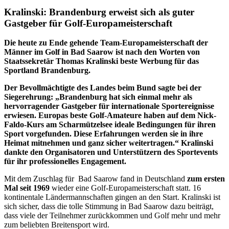
Kralinski: Brandenburg erweist sich als guter
Gastgeber für Golf-Europameisterschaft
Die heute zu Ende gehende Team-Europameisterschaft der
Männer im Golf in Bad Saarow ist nach den Worten von
Staatssekretär Thomas Kralinski beste Werbung für das
Sportland Brandenburg.
Der Bevollmächtigte des Landes beim Bund sagte bei der
Siegerehrung: „Brandenburg hat sich einmal mehr als
hervorragender Gastgeber für internationale Sportereignisse
erwiesen. Europas beste Golf-Amateure haben auf dem Nick-
Faldo-Kurs am Scharmützelsee ideale Bedingungen für ihren
Sport vorgefunden. Diese Erfahrungen werden sie in ihre
Heimat mitnehmen und ganz sicher weitertragen.“ Kralinski
dankte den Organisatoren und Unterstützern des Sportevents
für ihr professionelles Engagement.
Mit dem Zuschlag für Bad Saarow fand in Deutschland
zum ersten
Mal seit 1969
wieder eine Golf-Europameisterschaft statt. 16
kontinentale Ländermannschaften gingen an den Start. Kralinski ist
sich sicher, dass die tolle Stimmung in Bad Saarow dazu beiträgt,
dass viele der Teilnehmer zurückkommen und Golf mehr und mehr
zum beliebten Breitensport wird.