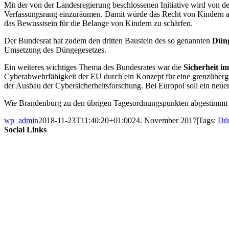
Mit der von der Landesregierung beschlossenen Initiative wird von de
Verfassungsrang einzuräumen. Damit würde das Recht von Kindern auf 
das Bewusstsein für die Belange von Kindern zu schärfen.
Der Bundesrat hat zudem den dritten Baustein des so genannten
Düng
Umsetzung des Düngegesetzes.
Ein weiteres wichtiges Thema des Bundesrates war die
Sicherheit i
Cyberabwehrfähigkeit der EU durch ein Konzept für eine grenzüberg
der Ausbau der Cybersicherheitsforschung. Bei Europol soll ein neu
Wie Brandenburg zu den übrigen Tagesordnungspunkten abgestimmt 
wp_admin
2018-11-23T11:40:20+01:00
24. November 2017
|
Tags:
Dü
Social Links