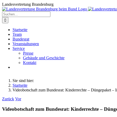
Zum
Landesvertretung Brandenburg
Inhalt
springen
Suche
nach:
Startseite
Team
Bundesrat
Veranstaltungen
Service
Presse
Gebäude und Geschichte
Kontakt
Sie sind hier:
Startseite
Videobotschaft zum Bundesrat: Kinderrechte – Düngepaket – In
Zurück
Vor
Videobotschaft zum Bundesrat: Kinderrechte – Düngep