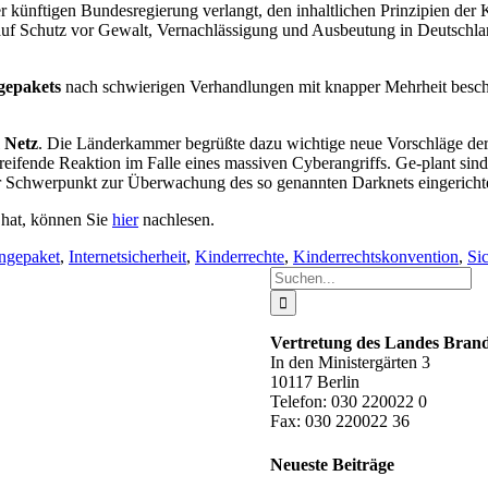
r künftigen Bundesregierung verlangt, den inhaltlichen Prinzipien der
Schutz vor Gewalt, Vernachlässigung und Ausbeutung in Deutschland ver
epakets
nach schwierigen Verhandlungen mit knapper Mehrheit beschl
m Netz
. Die Länderkammer begrüßte dazu wichtige neue Vorschläge de
reifende Reaktion im Falle eines massiven Cyberangriffs. Ge-plant s
er Schwerpunkt zur Überwachung des so genannten Darknets eingericht
hat, können Sie
hier
nachlesen.
ngepaket
,
Internetsicherheit
,
Kinderrechte
,
Kinderrechtskonvention
,
Si
Suche
nach:
Vertretung des Landes Bra
In den Ministergärten 3
10117 Berlin
Telefon: 030 220022 0
Fax: 030 220022 36
Neueste Beiträge