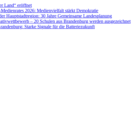
er Land“ eröffnet
Medienrates 2026: Medienvielfalt stärkt Demokratie
der Hauptstadtregion: 30 Jahre Gemeinsame Landesplanung
eativwettbewerb – 20 Schulen aus Brandenburg werden ausgezeichnet
randenburg: Starke Signale für die Batteriezukunft