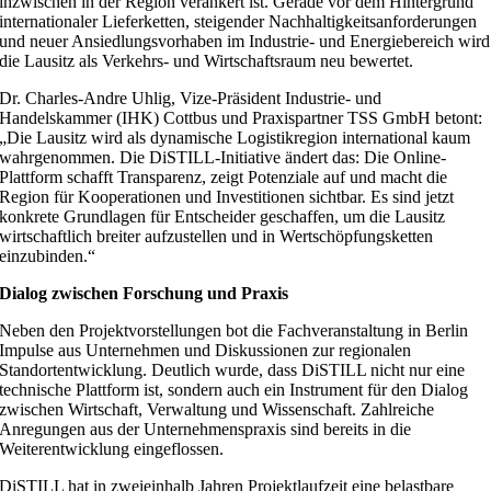
inzwischen in der Region verankert ist. Gerade vor dem Hintergrund
internationaler Lieferketten, steigender Nachhaltigkeitsanforderungen
und neuer Ansiedlungsvorhaben im Industrie- und Energiebereich wird
die Lausitz als Verkehrs- und Wirtschaftsraum neu bewertet.
Dr. Charles-Andre Uhlig, Vize-Präsident Industrie- und
Handelskammer (IHK) Cottbus und Praxispartner TSS GmbH betont:
„Die Lausitz wird als dynamische Logistikregion international kaum
wahrgenommen. Die DiSTILL-Initiative ändert das: Die Online-
Plattform schafft Transparenz, zeigt Potenziale auf und macht die
Region für Kooperationen und Investitionen sichtbar. Es sind jetzt
konkrete Grundlagen für Entscheider geschaffen, um die Lausitz
wirtschaftlich breiter aufzustellen und in Wertschöpfungsketten
einzubinden.“
Dialog zwischen Forschung und Praxis
Neben den Projektvorstellungen bot die Fachveranstaltung in Berlin
Impulse aus Unternehmen und Diskussionen zur regionalen
Standortentwicklung. Deutlich wurde, dass DiSTILL nicht nur eine
technische Plattform ist, sondern auch ein Instrument für den Dialog
zwischen Wirtschaft, Verwaltung und Wissenschaft. Zahlreiche
Anregungen aus der Unternehmenspraxis sind bereits in die
Weiterentwicklung eingeflossen.
DiSTILL hat in zweieinhalb Jahren Projektlaufzeit eine belastbare