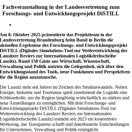
Fachveranstaltung in der Landesvertretung zum
Forschungs- und Entwicklungsprojekt DiSTILL
Zeige
grösseres
Am 8. Oktober 2025 präsentierte das Projektteam in der
Bild
Landesvertretung Brandenburg beim Bund in Berlin die
aktuellen Ergebnisse des Forschungs- und Entwicklungsprojekt
DiSTILL (Digitales Simulations-Tool zur Weiterentwicklung des
Lausitzer Reviers zur Internationalen Logistikdrehscheibe
Lausitz). Rund 150 Gäste aus Wirtschaft, Wissenschaft,
Verwaltung und Politik nutzten die Gelegenheit, sich über den
Entwicklungsstand des Tools, neue Funktionen und Perspektiven
für die Region auszutausche.
Die Lausitz steht seit Jahren im Zeichen des Strukturwandels. Neben
Energie, Industrie und Tourismus spielt zunehmend die Logistik eine
Schlüsselrolle, um die Region langfristig wirtschaftlich zu stärken und
neue Ansiedlungen zu ermöglichen. Mit dem Forschungs- und
Entwicklungsprojekt DiSTILL (Digitales Simulations-Tool zur
Weiterentwicklung des Lausitzer Reviers zur Internationalen
Logistikdrehscheibe Lausitz) entsteht seit 2023 ein kostenfreies
Werkzeug, das Transparenz schafft und datenbasierte Entscheidungen
für Unternehmen, Verwaltung und Politik ermöglicht.