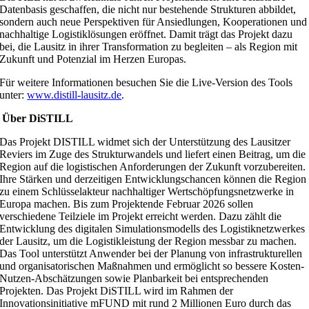
Datenbasis geschaffen, die nicht nur bestehende Strukturen abbildet,
sondern auch neue Perspektiven für Ansiedlungen, Kooperationen und
nachhaltige Logistiklösungen eröffnet. Damit trägt das Projekt dazu
bei, die Lausitz in ihrer Transformation zu begleiten – als Region mit
Zukunft und Potenzial im Herzen Europas.
Für weitere Informationen besuchen Sie die Live-Version des Tools
unter:
www.distill-lausitz.de
.
Über DiSTILL
Das Projekt DISTILL widmet sich der Unterstützung des Lausitzer
Reviers im Zuge des Strukturwandels und liefert einen Beitrag, um die
Region auf die logistischen Anforderungen der Zukunft vorzubereiten.
Ihre Stärken und derzeitigen Entwicklungschancen können die Region
zu einem Schlüsselakteur nachhaltiger Wertschöpfungsnetzwerke in
Europa machen. Bis zum Projektende Februar 2026 sollen
verschiedene Teilziele im Projekt erreicht werden. Dazu zählt die
Entwicklung des digitalen Simulationsmodells des Logistiknetzwerkes
der Lausitz, um die Logistikleistung der Region messbar zu machen.
Das Tool unterstützt Anwender bei der Planung von infrastrukturellen
und organisatorischen Maßnahmen und ermöglicht so bessere Kosten-
Nutzen-Abschätzungen sowie Planbarkeit bei entsprechenden
Projekten. Das Projekt DiSTILL wird im Rahmen der
Innovationsinitiative mFUND mit rund 2 Millionen Euro durch das