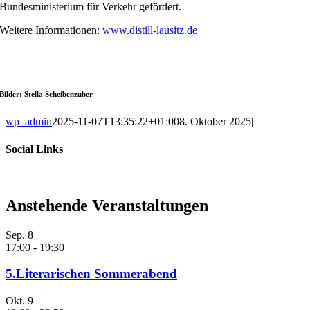
Bundesministerium für Verkehr gefördert.
Weitere Informationen:
www.distill-lausitz.de
Bilder: Stella Scheibenzuber
wp_admin
2025-11-07T13:35:22+01:00
8. Oktober 2025
|
Social Links
Anstehende Veranstaltungen
Sep.
8
17:00
-
19:30
5.Literarischen Sommerabend
Okt.
9