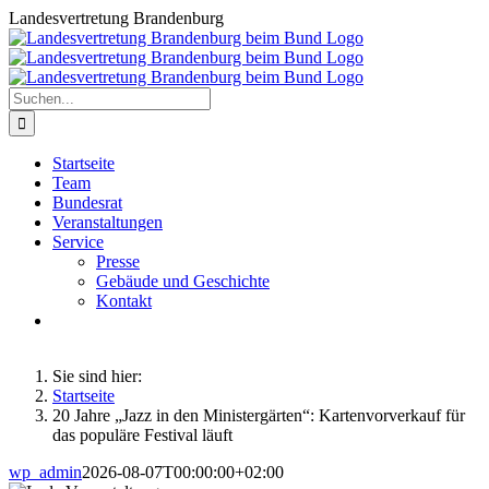
Zum
Landesvertretung Brandenburg
Inhalt
springen
Suche
nach:
Startseite
Team
Bundesrat
Veranstaltungen
Service
Presse
Gebäude und Geschichte
Kontakt
Sie sind hier:
Startseite
20 Jahre „Jazz in den Ministergärten“: Kartenvorverkauf für
das populäre Festival läuft
wp_admin
2026-08-07T00:00:00+02:00