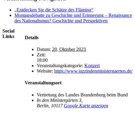
„Entdecken Sie die Schätze des Fläming“
Montagsdebatte zu Geschichte und Erinnerung – Renaissance
des Nationalismus? Geschichte und Perspektiven
Social
Links
Details
Datum:
20. Oktober 2023
Zeit:
18:00
Veranstaltungskategorie:
Konzert
Website:
https://www.jazzindenministergaerten.de/
Veranstaltungsort
Vertretung des Landes Brandenburg beim Bund
In den Ministergärten 3,
Berlin
,
10117
Google Karte anzeigen