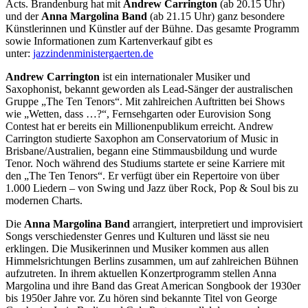
Acts. Brandenburg hat mit
Andrew
Carrington
(ab 20.15 Uhr)
und der
Anna Margolina Band
(ab 21.15 Uhr) ganz besondere
Künstlerinnen und Künstler auf der Bühne. Das gesamte Programm
sowie Informationen zum Kartenverkauf gibt es
unter:
jazzindenministergaerten.de
Andrew Carrington
ist ein internationaler Musiker und
Saxophonist, bekannt geworden als Lead-Sänger der australischen
Gruppe „The Ten Tenors“. Mit zahlreichen Auftritten bei Shows
wie „Wetten, dass …?“, Fernsehgarten oder Eurovision Song
Contest hat er bereits ein Millionenpublikum erreicht. Andrew
Carrington studierte Saxophon am Conservatorium of Music in
Brisbane/Australien, begann eine Stimmausbildung und wurde
Tenor. Noch während des Studiums startete er seine Karriere mit
den „The Ten Tenors“. Er verfügt über ein Repertoire von über
1.000 Liedern – von Swing und Jazz über Rock, Pop & Soul bis zu
modernen Charts.
Die
Anna Margolina
Band
arrangiert, interpretiert und improvisiert
Songs verschiedenster Genres und Kulturen und lässt sie neu
erklingen. Die Musikerinnen und Musiker kommen aus allen
Himmelsrichtungen Berlins zusammen, um auf zahlreichen Bühnen
aufzutreten. In ihrem aktuellen Konzertprogramm stellen Anna
Margolina und ihre Band das Great American Songbook der 1930er
bis 1950er Jahre vor. Zu hören sind bekannte Titel von George