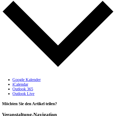
Google Kalender
iCalendar
Outlook 365
Outlook Live
Möchten Sie den Artikel teilen?
Facebook
X
Reddit
LinkedIn
Pinterest
Vk
Veranstaltung-Navigation