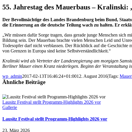
55. Jahrestag des Mauerbaus – Kralinski: 
Der Bevollmächtige des Landes Brandenburg beim Bund, Staatsse
die Erinnerung an die deutsche Teilung wach zu halten. Er erklä
„Wir müssen dafür Sorge tragen, dass gerade junge Menschen sich mit
Bildung sein. Der Mauerbau brachte vielen Menschen Leid und Unrec
Todesopfer darf nicht verblassen. Der Rückblick auf die Geschichte 
von Grenzen in Europa sind keine Selbstverständlichkeit.“
Kralinski wird als Vertreter der Landesregierung am morgigen Samst
Berliner Mauer einen Kranz niederlegen. Beginn der Veranstaltung i
wp_admin
2017-02-13T16:46:24+01:00
12. August 2016
|
Tags:
Mauer
Ähnliche Beiträge
Lausitz Festival stellt Programm-Highlights 2026 vor
Gallerie
Lausitz Festival stellt Programm-Highlights 2026 vor
23. März 2026