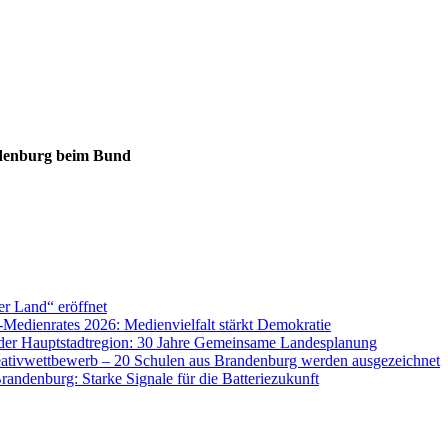
ndenburg beim Bund
er Land“ eröffnet
Medienrates 2026: Medienvielfalt stärkt Demokratie
der Hauptstadtregion: 30 Jahre Gemeinsame Landesplanung
eativwettbewerb – 20 Schulen aus Brandenburg werden ausgezeichnet
randenburg: Starke Signale für die Batteriezukunft