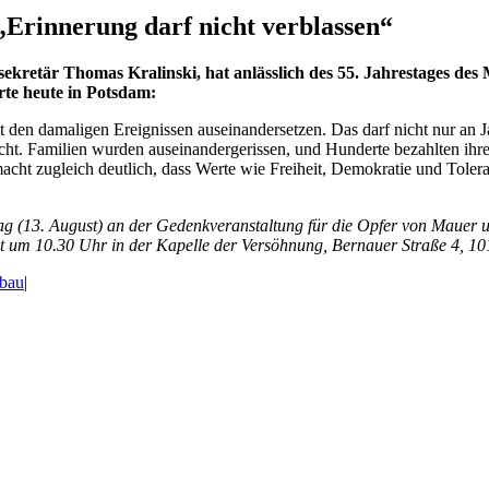
„Erinnerung darf nicht verblassen“
kretär Thomas Kralinski, hat anlässlich des 55. Jahrestages de
rte heute in Potsdam:
 den damaligen Ereignissen auseinandersetzen. Das darf nicht nur an J
ht. Familien wurden auseinandergerissen, und Hunderte bezahlten ihr
macht zugleich deutlich, dass Werte wie Freiheit, Demokratie und Tol
ag (13. August) an der Gedenkveranstaltung für die Opfer von Mauer 
st um 10.30 Uhr in der Kapelle der Versöhnung, Bernauer Straße 4, 10
bau
|