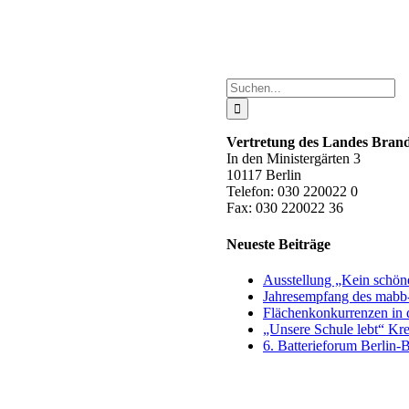
Suche
nach:
Vertretung des Landes Bra
In den Ministergärten 3
10117 Berlin
Telefon: 030 220022 0
Fax: 030 220022 36
Neueste Beiträge
Ausstellung „Kein schön
Jahresempfang des mabb-
Flächenkonkurrenzen in 
„Unsere Schule lebt“ Kr
6. Batterieforum Berlin-B