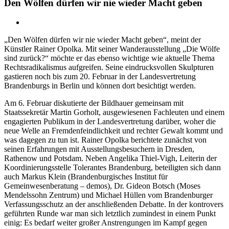
Den Wölfen dürfen wir nie wieder Macht geben
Zeige
grösseres
„Den Wölfen dürfen wir nie wieder Macht geben“, meint der
Bild
Künstler Rainer Opolka. Mit seiner Wanderausstellung „Die Wölfe
sind zurück?“ möchte er das ebenso wichtige wie aktuelle Thema
Rechtsradikalismus aufgreifen.
Seine eindrucksvollen Skulpturen
gastieren noch bis zum 20. Februar in der Landesvertretung
Brandenburgs in Berlin und können dort besichtigt werden.
Am 6. Februar diskutierte der Bildhauer gemeinsam mit
Staatssekretär Martin Gorholt, ausgewiesenen Fachleuten und einem
engagierten Publikum in der Landesvertretung darüber, woher die
neue Welle an Fremdenfeindlichkeit und rechter Gewalt kommt und
was dagegen zu tun ist. Rainer Opolka berichtete zunächst von
seinen Erfahrungen mit Ausstellungsbesuchern in Dresden,
Rathenow und Potsdam. Neben Angelika Thiel-Vigh, Leiterin der
Koordinierungsstelle Tolerantes Brandenburg, beteiligten sich dann
auch Markus Klein (Brandenburgisches Institut für
Gemeinwesenberatung – demos), Dr. Gideon Botsch (Moses
Mendelssohn Zentrum) und Michael Hüllen vom Brandenburger
Verfassungsschutz an der anschließenden Debatte. In der kontrovers
geführten Runde war man sich letztlich zumindest in einem Punkt
einig: Es bedarf weiter großer Anstrengungen im Kampf gegen