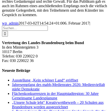
rechtes Gedankengut und rechte Gewalt. Für das Publikum gab es
auch im Rahmen eines anschließenden Empfangs noch die vielfach
genutzte Gelegenheit, mit den Teilnehmern und dem Künstler ins
Gespräch zu kommen.
wp_admin
2017-03-02T14:54:24+01:00
6. Februar 2017
|
Suche
nach:
Vertretung des Landes Brandenburg beim Bund
In den Ministergärten 3
10117 Berlin
Telefon: 030 220022 0
Fax: 030 220022 36
Neueste Beiträge
Ausstellung „Kein schöner Land“ eröffnet
Jahresempfang des mabb-Medienrates 2026: Medienvielfalt
stärkt Demokratie
Flächenkonkurrenzen in der Hauptstadtregion: 30 Jahre
Gemeinsame Landesplanung
„Unsere Schule lebt“ Kreativwettbewerb – 20 Schulen aus
Brandenburg werden ausgezeichnet