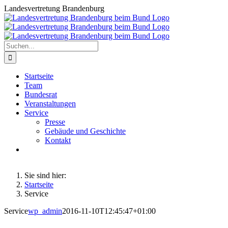
Zum
Landesvertretung Brandenburg
Inhalt
springen
Suche
nach:
Startseite
Team
Bundesrat
Veranstaltungen
Service
Presse
Gebäude und Geschichte
Kontakt
Sie sind hier:
Startseite
Service
Service
wp_admin
2016-11-10T12:45:47+01:00