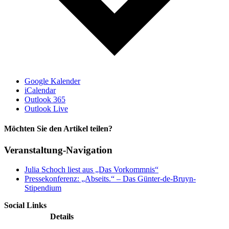
Google Kalender
iCalendar
Outlook 365
Outlook Live
Möchten Sie den Artikel teilen?
Facebook
X
Reddit
LinkedIn
Pinterest
Vk
Veranstaltung-Navigation
Julia Schoch liest aus „Das Vorkommnis“
Pressekonferenz: „Abseits.“ – Das Günter-de-Bruyn-
Stipendium
Social Links
Details