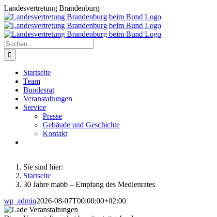
Zum
Landesvertretung Brandenburg
Inhalt
springen
Suche
nach:
Startseite
Team
Bundesrat
Veranstaltungen
Service
Presse
Gebäude und Geschichte
Kontakt
Sie sind hier:
Startseite
30 Jahre mabb – Empfang des Medienrates
wp_admin
2026-08-07T00:00:00+02:00