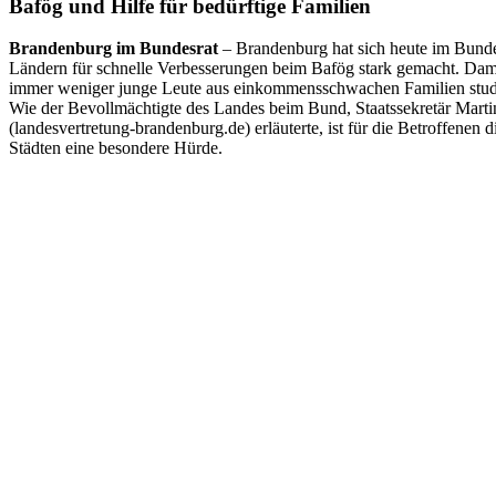
Bafög und Hilfe für bedürftige Familien
Brandenburg im Bundesrat
– Brandenburg hat sich heute im Bunde
Ländern für schnelle Verbesserungen beim Bafög stark gemacht.
Dami
immer weniger junge Leute aus einkommensschwachen Familien studiere
Wie der Bevollmächtigte des Landes beim Bund, Staatssekretär Martin
(landesvertretung-brandenburg.de) erläuterte, ist für die Betroffenen
Städten eine besondere Hürde.